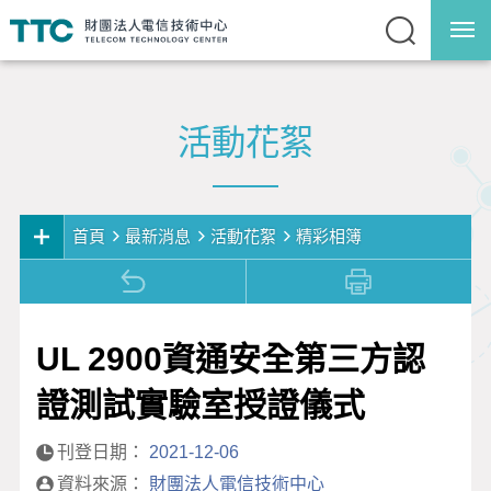
活動花絮
首頁
最新消息
活動花絮
精彩相簿
最新消息
研討會/教育訓練
UL 2900資通安全第三方認
報名查詢
證測試實驗室授證儀式
新聞發佈
刊登日期：
2021-12-06
國內外產業通傳快訊
資料來源：
財團法人電信技術中心