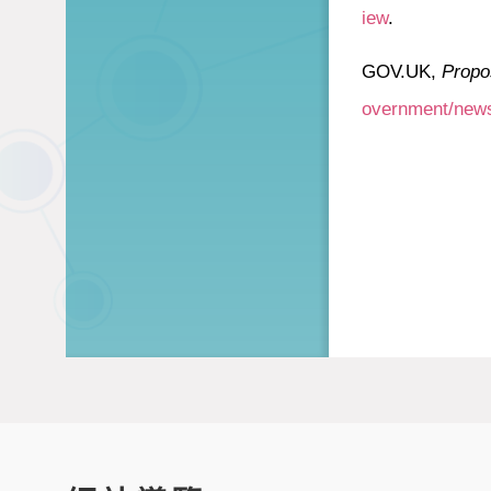
iew
.
GOV.UK,
Propo
overnment/news