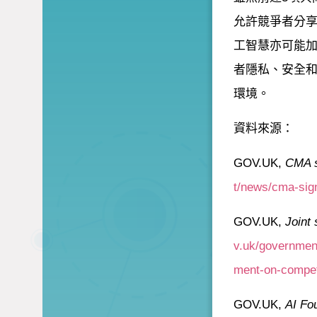
允許競爭者分
工智慧亦可能
者隱私、安全
環境。
資料來源：
GOV.UK,
CMA si
t/news/cma-sign
GOV.UK,
Joint
v.uk/government
ment-on-competi
GOV.UK,
AI Fou