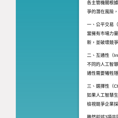
各主管機關根
爭的潛在風險，
一、公平交易（Fai
當擁有市場力
新，並破壞競
二、互通性（Inter
不同的人工智
通性需要犧牲
三、選擇性（Ch
如果人工智慧
檢視競爭企業
雖然前述3項共