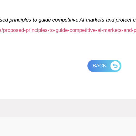
sed principles to guide competitive AI markets and protect
/proposed-principles-to-guide-competitive-ai-markets-and-
BACK