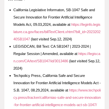
California Legislative Informaton, SB-1047 Safe and
Secure Innovation for Frontier Artificial Intelligence
Models Act, 09.03,2024, available at
https://leginfo.legis
lature.ca.gov/faces/billTextClient.xhtml?bill_id=2023202
40SB1047
(last visited Sep.12, 2024)
LEGISDCAN, Bill Text: CA SB1047 | 2023-2024 |
Regular Session | Amended, available at
https://legisca
n.com/CA/text/SB1047/id/3013486
(last visited Sep.12,
2024)
Techpolicy Press, California Safe and Secure
Innovation for Frontier Artificial Intelligence Models Act -
S.B. 1047, 08.29,2024, available at
https://www.techpoli
cy.press/tracker/californias-safe-and-secure-innovation
-for-frontier-artificial-intelligence-models-act-sb-1047/